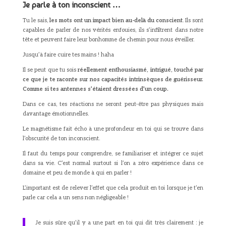
Je parle à ton inconscient …
Tu le sais,
les mots ont un impact bien au-delà du conscient
. Ils sont
capables de parler de nos vérités enfouies, ils s’infiltrent dans notre
tête et peuvent faire leur bonhomme de chemin pour nous éveiller.
Jusqu’à faire cuire tes mains ! haha
Il se peut que tu sois
réellement enthousiasmé, intrigué, touché par
ce que je te raconte sur nos capacités intrinsèques de guérisseur.
Comme si tes antennes s’étaient dressées d’un coup.
Dans ce cas, tes réactions ne seront peut-être pas physiques mais
davantage émotionnelles.
Le magnétisme fait écho à une profondeur en toi qui se trouve dans
l’obscurité de ton inconscient.
Il faut du temps pour comprendre, se familiariser et intégrer ce sujet
dans sa vie. C’est normal surtout si l’on a zéro expérience dans ce
domaine et peu de monde à qui en parler !
L’important est de relever l’effet que cela produit en toi lorsque je t’en
parle car cela a un sens non négligeable !
Je suis sûre qu’il y a une part en toi qui dit très clairement : je