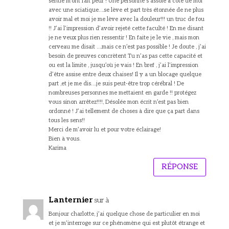
sentie m’ont fait peur ! Une personne s’assoie à coté de moi
avec une sciatique….se lève et part très étonnée de ne plus
avoir mal et moi je me lève avec la douleur!!! un truc de fou
!! J’ai l’impression d’avoir rejeté cette faculté ! En me disant
je ne veux plus rien ressentir ! En faite je le vie , mais mon
cerveau me disait ….mais ce n’est pas possible ! Je doute , j’ai
besoin de preuves concrètent Tu n’as pas cette capacité et
ou est la limite , jusqu’où je vais ! En bref , j’ai l’impression
d’être assise entre deux chaises! Il y a un blocage quelque
part ,et je me dis….je suis peut-être trop cérébral ! De
nombreuses personnes me mettaient en garde !! protégez
vous sinon arrêtez!!!!, Désolée mon écrit n’est pas bien
ordonné ! J’ai tellement de choses à dire que ça part dans
tous les sens!!
Merci de m’avoir lu et pour votre éclairage!
Bien à vous.
Karima
RÉPONSE
Lanternier
sur à
Bonjour charlotte, j’ai quelque chose de particulier en moi
et je m’interroge sur ce phénomène qui est plutôt étrange et