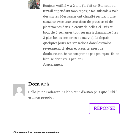
Bonjour, voilà il y a 2 ans j’ai fait un Burnout au
travail et pendant mon repos je me suis mis à voir
des signes. Mes mains ont chauffé pendant une
semaine avec une sensation de pression et de
picotements dans le creux de celles-ci. Puis au
bout de 3 semaines tout ses mis à disparaitre ( les
3 plus belles semaines de ma vie). Là depuis
quelques jours ses sensations dans les mains
reviennent, chaleur et pression presque
douloureuse. Je ne comprends pas pourquoi. Es-ce
bien se dont vous parliez ?
Amicalement
Dom
sur à
Hello jeune Padawan ? Ohhh oui ! d’autan plus que ‘ Obi ‘
est mon pseudo …
RÉPONSE