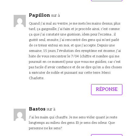
Papillon
sur à
Quand j’ai mal au ventre, je me mets les mains dessus, plus
tard, ça gargouille, j’ai faim et je procède ainsi, c’est comme
ça que j’ai constaté une guérison, idem pour l’eczéma , il
guérit seul, ensuite, j’ai rencontré des gens qui m’ont parlé
de ce trésor enfoui en moi, et que j’accepte. Depuis une
semaine, 15 jours, l’évolution des symptôme est énorme, j’ai
hâte de vous rencontrer le 7/04 (chiffre et nombre qui me
poursuit en ce moment) pour que vous me guidiez, car c’est
pas facile d’avoir confiance et de se dire qu’on a des choses
à exécuter de noble et puissant sur cette terre. Merci
Charlotte.
RÉPONSE
Bastos
sur à
J’ai les maim qui chauffe. Je me sens vider quant je reste
longtemps au milieu des gens. Et je sens des odeur. Que
personne ne ke sens?