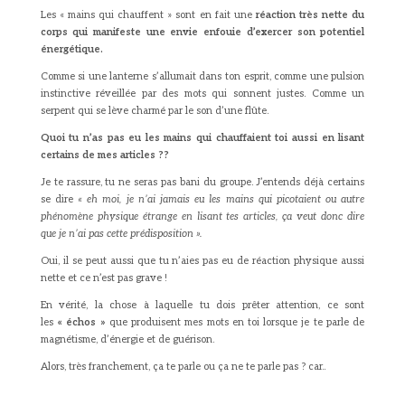
Les « mains qui chauffent » sont en fait une
réaction très nette du
corps qui manifeste une envie enfouie d’exercer son potentiel
énergétique.
Comme si une lanterne s’allumait dans ton esprit, comme une pulsion
instinctive réveillée par des mots qui sonnent justes. Comme un
serpent qui se lève charmé par le son d’une flûte.
Quoi tu n’as pas eu les mains qui chauffaient toi aussi en lisant
certains de mes articles ??
Je te rassure, tu ne seras pas bani du groupe. J’entends déjà certains
se dire
« eh moi, je n’ai jamais eu les mains qui picotaient ou autre
phénomène physique étrange en lisant tes articles, ça veut donc dire
que je n’ai pas cette prédisposition ».
Oui, il se peut aussi que tu n’aies pas eu de réaction physique aussi
nette et ce n’est pas grave !
En vérité, la chose à laquelle tu dois prêter attention, ce sont
les
« échos »
que produisent mes mots en toi lorsque je te parle de
magnétisme, d’énergie et de guérison.
Alors, très franchement, ça te parle ou ça ne te parle pas ? car..