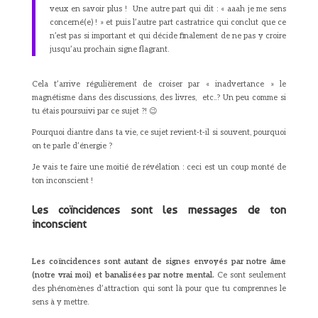
veux en savoir plus ! Une autre part qui dit : « aaah je me sens
concerné(e) ! » et puis l’autre part castratrice qui conclut que ce
n’est pas si important et qui décide finalement de ne pas y croire
jusqu’au prochain signe flagrant.
Cela t’arrive régulièrement de croiser par « inadvertance » le
magnétisme dans des discussions, des livres, etc..? Un peu comme si
tu étais poursuivi par ce sujet ?! 😉
Pourquoi diantre dans ta vie, ce sujet revient-t-il si souvent, pourquoi
on te parle d’énergie ?
Je vais te faire une moitié de révélation : ceci est un coup monté de
ton inconscient !
Les coïncidences sont les messages de ton
inconscient
Les coïncidences sont autant de signes envoyés par notre âme
(notre vrai moi) et banalisées par notre mental.
Ce sont seulement
des phénomènes d’attraction qui sont là pour que tu comprennes le
sens à y mettre.