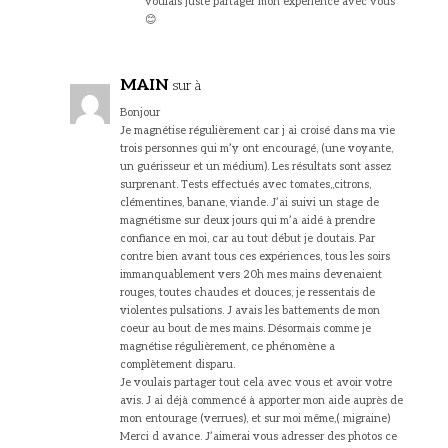
voulais juste partager mon expérience avec vous
😊
MAIN
sur à
Bonjour
Je magnétise régulièrement car j ai croisé dans ma vie
trois personnes qui m’y ont encouragé, (une voyante,
un guérisseur et un médium). Les résultats sont assez
surprenant. Tests effectués avec tomates,,citrons,
clémentines, banane, viande. J’ai suivi un stage de
magnétisme sur deux jours qui m’a aidé à prendre
confiance en moi, car au tout début je doutais. Par
contre bien avant tous ces expériences, tous les soirs
immanquablement vers 20h mes mains devenaient
rouges, toutes chaudes et douces, je ressentais de
violentes pulsations. J avais les battements de mon
coeur au bout de mes mains. Désormais comme je
magnétise régulièrement, ce phénomène a
complètement disparu.
Je voulais partager tout cela avec vous et avoir votre
avis. J ai déjà commencé à apporter mon aide auprès de
mon entourage (verrues), et sur moi même,( migraine)
Merci d avance. J’aimerai vous adresser des photos ce