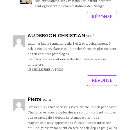
Bonjour Marlène, les « frissons » et le froid intérieur
sont également des manifestations de l’énergie.
RÉPONSE
AUDERGON CHRISTIAN
sur à
salut j ai fait la formation reiki 1 et 2 et prochainement 3
cela à été un révélateur et un déclencheur. en plus coupeur
de feu et autres pathologies.
ces découvertes sont une suite de quelques séances
d’hypnose.
LE MEILLEURES A TOUS
RÉPONSE
Pierre
sur à
Bonsoir, je suis tombé dessus votre article un peu par hasard
Charlotte, ok vous y parlez des mains qui » brûlent », chose
que je savais déjà depuis longtemps en tant que
magnétiseur, on y apprend des choses intéressantes cela
dit! Une question me vient en tête ce soir, depuis peu j’ai les