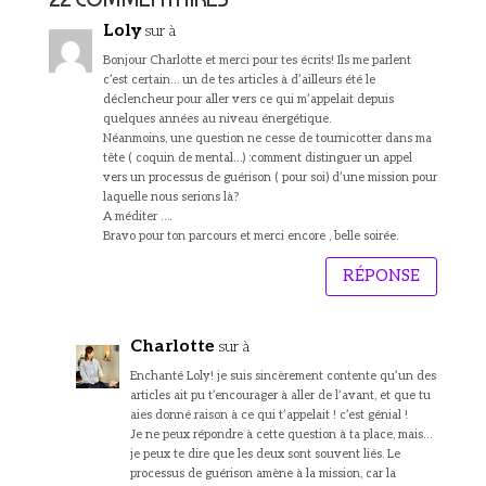
Loly
sur à
Bonjour Charlotte et merci pour tes écrits! Ils me parlent
c’est certain… un de tes articles à d’ailleurs été le
déclencheur pour aller vers ce qui m’appelait depuis
quelques années au niveau énergétique.
Néanmoins, une question ne cesse de tournicotter dans ma
tête ( coquin de mental…) :comment distinguer un appel
vers un processus de guérison ( pour soi) d’une mission pour
laquelle nous serions là?
A méditer ….
Bravo pour ton parcours et merci encore , belle soirée.
RÉPONSE
Charlotte
sur à
Enchanté Loly! je suis sincèrement contente qu’un des
articles ait pu t’encourager à aller de l’avant, et que tu
aies donné raison à ce qui t’appelait ! c’est génial !
Je ne peux répondre à cette question à ta place, mais…
je peux te dire que les deux sont souvent liés. Le
processus de guérison amène à la mission, car la