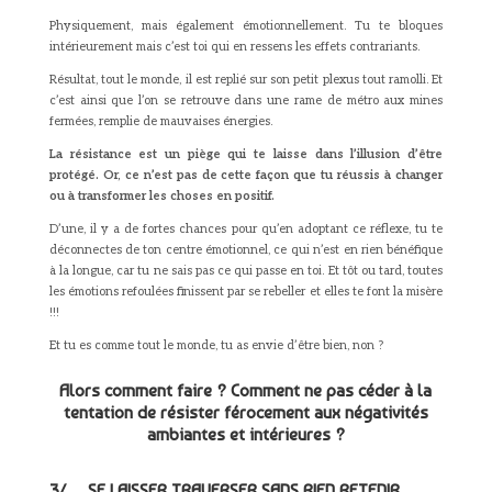
Physiquement, mais également émotionnellement. Tu te bloques
intérieurement mais c’est toi qui en ressens les effets contrariants.
Résultat, tout le monde, il est replié sur son petit plexus tout ramolli. Et
c’est ainsi que l’on se retrouve dans une rame de métro aux mines
fermées, remplie de mauvaises énergies.
La résistance est un piège qui te laisse dans l’illusion d’être
protégé. Or, ce n’est pas de cette façon que tu réussis à changer
ou à transformer les choses en positif.
D’une, il y a de fortes chances pour qu’en adoptant ce réflexe, tu te
déconnectes de ton centre émotionnel, ce qui n’est en rien bénéfique
à la longue, car tu ne sais pas ce qui passe en toi. Et tôt ou tard, toutes
les émotions refoulées finissent par se rebeller et elles te font la misère
!!!
Et tu es comme tout le monde, tu as envie d’être bien, non ?
Alors comment faire ? Comment ne pas céder à la
tentation de résister férocement aux négativités
ambiantes et intérieures ?
3/ …SE LAISSER TRAVERSER SANS RIEN RETENIR