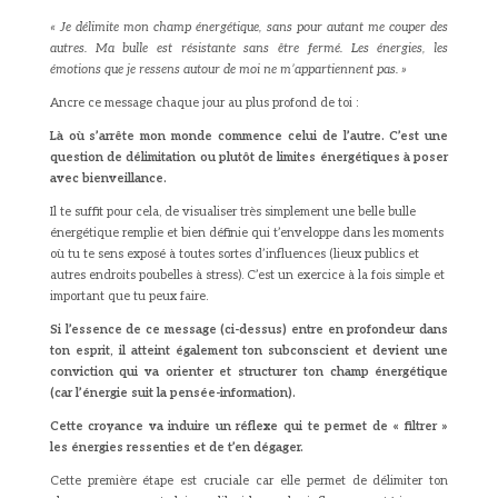
« Je délimite mon champ énergétique, sans pour autant me couper des
autres. Ma bulle est résistante sans être fermé. Les énergies, les
émotions que je ressens autour de moi ne m’appartiennent pas. »
Ancre ce message chaque jour au plus profond de toi :
Là où s’arrête mon monde commence celui de l’autre. C’est une
question de délimitation ou plutôt de limites énergétiques à poser
avec bienveillance.
Il te suffit pour cela, de visualiser très simplement une belle bulle
énergétique remplie et bien définie qui t’enveloppe dans les moments
où tu te sens exposé à toutes sortes d’influences (lieux publics et
autres endroits poubelles à stress). C’est un exercice à la fois simple et
important que tu peux faire.
Si l’essence de ce message (ci-dessus) entre en profondeur dans
ton esprit, il atteint également ton subconscient et devient une
conviction qui va orienter et structurer ton champ énergétique
(car l’énergie suit la pensée-information).
Cette croyance va induire un réflexe qui te permet de « filtrer »
les énergies ressenties et de t’en dégager.
Cette première étape est cruciale car elle permet de délimiter ton