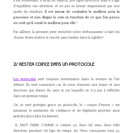
Il est intéressant d’avoir un objectif, une ligne directrice, mais il s’agit
d’équilibrer son attention et ne pas se laisser emprisonner par une
quête de résultats.
Il est mieux de souhaiter le meilleur pour la
personne et non diriger le soin en fonction de ce que l’on pense
ou croit qu’il serait le meilleur pour elle
!
Par ailleurs, la pression peut entâcher notre enthousiasme à faire les
choses. Reste motivé et réactif, sans tomber dans la rigidité !
2/ RESTER COINCE DANS UN PROTOCOLE
Les protocoles
sont toujours intéressants dans la mesure où l’on
débute. Ils sont rassurants car ils nous donnent une trame et une
structure qui donne du sens et sur laquelle on n’a pas à réfléchir
dans un premier temps.
On se sent protégés grâce au protocole, le « risque d’erreur » est
minimisé, le sentiment de confiance et de légitimité peuvent ainsi
prendre place plus facilement.
IL FAUT FAIRE COMME ci comme ça, dans tel sens, dans telle
direction, pendant tel laps de temps…etc Vous connaissez tous ça,