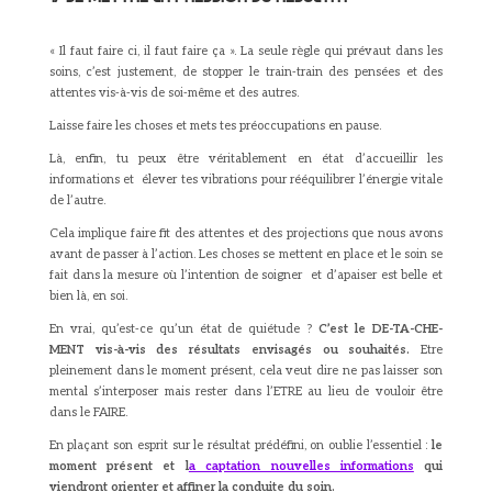
« Il faut faire ci, il faut faire ça ». La seule règle qui prévaut dans les
soins, c’est justement, de stopper le train-train des pensées et des
attentes vis-à-vis de soi-même et des autres.
Laisse faire les choses et mets tes préoccupations en pause.
Là, enfin, tu peux être véritablement en état d’accueillir les
informations et élever tes vibrations pour rééquilibrer l’énergie vitale
de l’autre.
Cela implique faire fit des attentes et des projections que nous avons
avant de passer à l’action. Les choses se mettent en place et le soin se
fait dans la mesure où l’intention de soigner et d’apaiser est belle et
bien là, en soi.
En vrai, qu’est-ce qu’un état de quiétude ?
C’est le DE-TA-CHE-
MENT vis-à-vis des résultats envisagés ou souhaités.
Etre
pleinement dans le moment présent, cela veut dire ne pas laisser son
mental s’interposer mais rester dans l’ETRE au lieu de vouloir être
dans le FAIRE.
En plaçant son esprit sur le résultat prédéfini, on oublie l’essentiel :
le
moment présent et l
a captation nouvelles informations
qui
viendront orienter et affiner la conduite du soin.