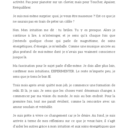
activité. Pas pour pianoter sur un clavier, mais pour Toucher, Apaiser,
Rééquilibrer.
Je suis moi-même surprise: quoi, je veux être masseuse ?! Est-ce que je
ne saurais pas en train de péter un câble ?
Non. Mon intuition me dit : tu brûles. Tu y es presque. Alors je
continue à lire, à m’interroger, et je sens qu’à chaque fois que
j’entends quelque chose qui parle de magnétisme, de soins
énergétiques, d’énergie, je m’emballe. Comme une musique ancrée au
plus profond de moi-même dont je n’avais pas vraiment conscience
jusque là.
Ma fascination pour le sujet parle d’elle-même. Je dois aller plus loin,
confirmer mes intuitions, EXPERIMENTER. Le reste m’importe peu, je
sens que je tiens le bon fil.
Trois mois après avoir quitté mon job, je commence une formation de
reiki. Et là, je sais. Je sens que les choses vont désormais changer, à
commencer par ma vision du monde. Je suis au bon endroit. Pour la
première fois, tout me paraît évident, comme la rencontre avec un
amour soudain et véritable.
Je suis prête à vivre ce changement car je le désire. Au fond, je suis
arrivée à terme de mes réflexions sur ce que je veux faire, il s’agit
d’aider les autres grâce à mon intuition et aux soins énergétiques que