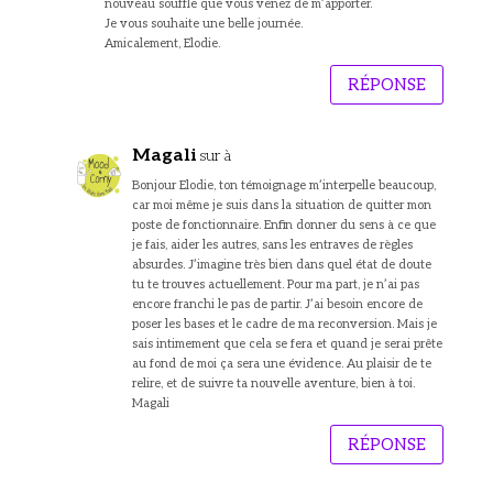
nouveau souffle que vous venez de m’apporter.
Je vous souhaite une belle journée.
Amicalement, Elodie.
RÉPONSE
Magali
sur à
Bonjour Elodie, ton témoignage m’interpelle beaucoup,
car moi même je suis dans la situation de quitter mon
poste de fonctionnaire. Enfin donner du sens à ce que
je fais, aider les autres, sans les entraves de règles
absurdes. J’imagine très bien dans quel état de doute
tu te trouves actuellement. Pour ma part, je n’ai pas
encore franchi le pas de partir. J’ai besoin encore de
poser les bases et le cadre de ma reconversion. Mais je
sais intimement que cela se fera et quand je serai prête
au fond de moi ça sera une évidence. Au plaisir de te
relire, et de suivre ta nouvelle aventure, bien à toi.
Magali
RÉPONSE