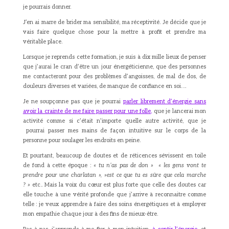
je pourrais donner.
J’en ai marre de brider ma sensibilité, ma réceptivité. Je décide que je
vais faire quelque chose pour la mettre à profit et prendre ma
véritable place.
Lorsque je reprends cette formation, je suis à dix mille lieux de penser
que j’aurai le cran d’être un jour énergéticienne, que des personnes
me contacteront pour des problèmes d’angoisses, de mal de dos, de
douleurs diverses et variées, de manque de confiance en soi….
Je ne soupçonne pas que je pourrai
parler librement d’énergie sans
avoir la crainte de me faire passer pour une folle,
que je lancerai mon
activité comme si c’était n’importe quelle autre activité, que je
pourrai passer mes mains de façon intuitive sur le corps de la
personne pour soulager les endroits en peine.
Et pourtant, beaucoup de doutes et de réticences sévissent en toile
de fond à cette époque :
« tu n’as pas de don » « les gens vont te
prendre pour une charlatan », »est ce que tu es sûre que cela marche
? »
etc.. Mais la voix du cœur est plus forte que celle des doutes car
elle touche à une vérité profonde que j’arrive à reconnaitre comme
telle : je veux apprendre à faire des soins énergétiques et à employer
mon empathie chaque jour à des fins de mieux-être.