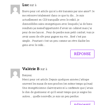
Luc
sur à
Bravo pour cet article qui m’a été transmis par une amie!!! Je
me retrouve totalement dans ce que tu dis… Je suis
actuellement en CDI tranquille avec le reiki1, je
donnedddes soins energetiques avec lesquels j’ai de bons
resultats jai memel’opportunité d’avoir un cabinet mais j’ai
peur de me lancer… Peur de perdre mon petit confort, vais je
avoir assez de rdv pour gagner ma vie… Bref c’est pas
simple… Pourtant c’est un peu comme un rêve daider les
gens avec le reiki…
RÉPONSE
Valérie B
sur à
Bonjour,
Merci pour cet article. Depuis quelques années j’attrape
souvent les maux de mes proches (en même temps qu’eux)
Une énergéticienne clairvoyante m’a confirmée que j’avais
le don de guérisseur et qu’il serait temps que je soigne les
autres…. quelle nouvelle, je suis un peu perdue.