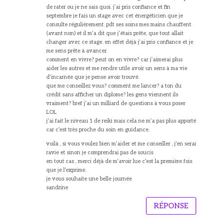
de rater ou je ne sais quoi. j’ai pris confiance et fin
septembre je fais un stage avec cet énergéticien que je
consulte régulièrement. pdt ses soins mes mains chauffent
(avant non) et il m’a dit que j’étais prête, que tout allait
changer avec ce stage. en effet déjà j’ai pris confiance et je
me sens prête à avancer.
comment en vivre? peut on en vivre? car j’aimerai plus
aider les autres et me rendre utile avoir un sens à ma vie
d’incarnée que je pense avoir trouvé.
que me conseillez vous? comment me lancer? a ton du
crédit sans afficher un diplome? les gens viennent ils
vraiment? bref j’ai un milliard de questions à vous poser
LOL
j’ai fait le niveau 1 de reiki mais cela ne m’a pas plus apporté
car c’est très proche du soin en guidance.
voilà , si vous voulez bien m’aider et me conseiller , j’en serai
ravie et sinon je comprendrai pas de soucis
en tout cas , merci déjà de m’avoir lue c’est la première fois
que je l’exprime.
je vous souhaite une belle journée
sandrine
RÉPONSE