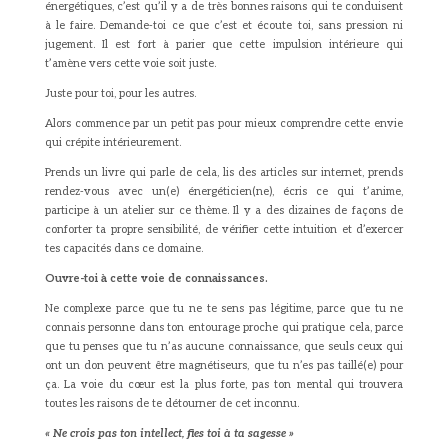
énergétiques, c’est qu’il y a de très bonnes raisons qui te conduisent
à le faire. Demande-toi ce que c’est et écoute toi, sans pression ni
jugement. Il est fort à parier que cette impulsion intérieure qui
t’amène vers cette voie soit juste.
Juste pour toi, pour les autres.
Alors commence par un petit pas pour mieux comprendre cette envie
qui crépite intérieurement.
Prends un livre qui parle de cela, lis des articles sur internet, prends
rendez-vous avec un(e) énergéticien(ne), écris ce qui t’anime,
participe à un atelier sur ce thème. Il y a des dizaines de façons de
conforter ta propre sensibilité, de vérifier cette intuition et d’exercer
tes capacités dans ce domaine.
Ouvre-toi à cette voie de connaissances.
Ne complexe parce que tu ne te sens pas légitime, parce que tu ne
connais personne dans ton entourage proche qui pratique cela, parce
que tu penses que tu n’as aucune connaissance, que seuls ceux qui
ont un don peuvent être magnétiseurs, que tu n’es pas taillé(e) pour
ça. La voie du cœur est la plus forte, pas ton mental qui trouvera
toutes les raisons de te détourner de cet inconnu.
« Ne crois pas ton intellect, fies toi à ta sagesse »