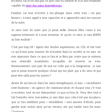
Inconnu car je ne sais pas ce que cela va donner et si je suis vraiment
capable de
faire des soins énergétiques.
Familier car tout m’invite à me plonger dans cette voie « un peu
bizarre », à faire appel à mes capacités et à apprendre sans me soucier
de la suite.
Je sens tout de suite que je peux enfin donner libre cours à ma
sagesse intérieure et à mon intuition, et qu’en ce sens, je suis ENFIN
au bon endroit !
C’est pas trop tôt ! Après des études supérieures, un CDI, et fait tout
ce qu’il faut pour essayer de m’insérer dans la société, je ne suis en
rien épanouie dans ce que je fais et je finis par croire que je resterai
une éternelle insatisfaite, incapable de trouver sa voie.
Heureusement, une part de moi ne cède pas à la résignation, je sais
que je peux trouver quelque chose qui me plait, qui a du sens et qui
peut être utile pour les autres !!
Avant de me lancer dans les soins énergétiques, je suis « consultante
new business » en agence de communication et chaque jour, j’y vais
à reculons, tout en me demandant ce que je fous là. Pour être tout à
fait honnête avec moi-même, je sais déjà que cela n’est pas ma place,
que je fais semblant pour « rentabiliser » mes années d’étude, pour
garder mon statut ainsi qu’un revenu sûr qui tombe tous les mois.
Classique.