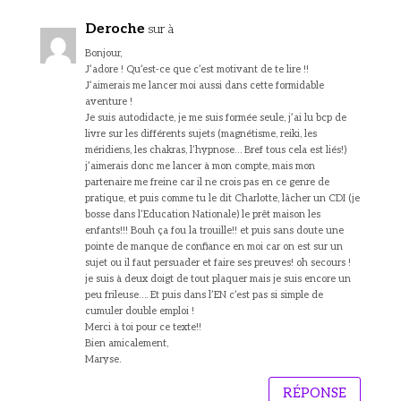
Deroche
sur à
Bonjour,
J’adore ! Qu’est-ce que c’est motivant de te lire !!
J’aimerais me lancer moi aussi dans cette formidable
aventure !
Je suis autodidacte, je me suis formée seule, j’ai lu bcp de
livre sur les différents sujets (magnétisme, reiki, les
méridiens, les chakras, l’hypnose… Bref tous cela est liés!)
j’aimerais donc me lancer à mon compte, mais mon
partenaire me freine car il ne crois pas en ce genre de
pratique, et puis comme tu le dit Charlotte, lâcher un CDI (je
bosse dans l’Education Nationale) le prêt maison les
enfants!!! Bouh ça fou la trouille!! et puis sans doute une
pointe de manque de confiance en moi car on est sur un
sujet ou il faut persuader et faire ses preuves! oh secours !
je suis à deux doigt de tout plaquer mais je suis encore un
peu frileuse…. Et puis dans l’EN c’est pas si simple de
cumuler double emploi !
Merci à toi pour ce texte!!
Bien amicalement,
Maryse.
RÉPONSE