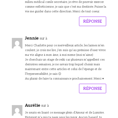
milieu médical comle secretaire, je rêve de pouvoir exercer
comme esthéticienne, je sais que c’est ma destinée. Puisse la
vie me guider dans cette direction. Merci de tout coeur.
RÉPONSE
Jennie
sur à
Merci Charlotte pour ce merveilleux article, les larmes m’en
coulent, je crois me lire, j’en suis qu’au prémisse d’oser vivre
ma vie aligne à mon âme, à moi meme (moi m’aime)
Je cherchais un stage de reiki car plusieurs m’appellent ces
dernières semaines, je ne savais trop lequel choisir mais
maintenant entre cette articles et celui de l’éponge et de
l’hypersensibilité, je sais 😊
Au plaisir de faire ta connaissance prochainement. Merci ♥️
RÉPONSE
Aurélie
sur à
Je souris en lisant ce message plein d’Amour et de Lumière.
Pinterest m’a mis ta page sous les yeux. Aucun hasard, tu