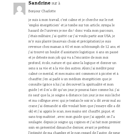
Sandrine
sur à
Bonjour Charlotte
je suis à mon travail, c’est calme et je cherche sur le net
’emploi énergéticien’ et je tombe sur ton article, sympa le
hasard de l’univers je me dis ! donc voila mon parcours,
j’étais militaire, j’ai quitté car j’ai voulu partir aux USA, je
m’y suis planté (mauvais choix et précipitation) je suis
revenue chez maman à 40 et mon schtroumph de 12 ans, et
j’ai trouvé un boulot d’assistante logistique. 6 ans on passé
et je déteste mon job qui va à l’encontre de mon moi
profond, écolo, nature et qui aime la logique et donner un
sens à sa vie et à la vie des autres. Alors j’ai médité pour
calmé ce mental, et mes mains ont commencé à picoter et à
chauffer. j’en ai parlé à un médium énergéticien que je
consulte (grâce à lui j’ai découvert la spiritualité et mon
guide ) et il m’a dit qu’un jour je pourrai faire comme lui. j’ai
ris sauf que la, je soigne à distance (un jour je me suis lâché
et ma collègue avec qui je textais le soir m’a dit avoir mal au
crane j’ai demandé si elle voulait bien que j’essaye elle a dit
ok) et j’ai appris le scan, mes mains ont chauffé, piqué, et
sans trop maîtrisé , avec mon guide que j’ai appelé, on l’a
soulagée. depuis je soigne qq copines et j’ai fait mon premier
soin en présentiel dimanche dernier, avant je préférai
l’intimité de ma chambre et le non regard de l’autre, de peur