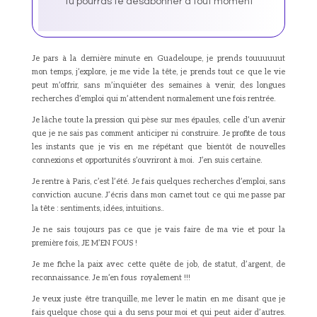
Tu pourras te désabonner à tout moment
Je pars à la dernière minute en Guadeloupe, je prends touuuuuut
mon temps, j’explore, je me vide la tête, je prends tout ce que le vie
peut m’offrir, sans m’inquiéter des semaines à venir, des longues
recherches d’emploi qui m’attendent normalement une fois rentrée.
Je lâche toute la pression qui pèse sur mes épaules, celle d’un avenir
que je ne sais pas comment anticiper ni construire. Je profite de tous
les instants que je vis en me répétant que bientôt de nouvelles
connexions et opportunités s’ouvriront à moi. J’en suis certaine.
Je rentre à Paris, c’est l’été. Je fais quelques recherches d’emploi, sans
conviction aucune. J’écris dans mon carnet tout ce qui me passe par
la tête : sentiments, idées, intuitions..
Je ne sais toujours pas ce que je vais faire de ma vie et pour la
première fois, JE M’EN FOUS !
Je me fiche la paix avec cette quête de job, de statut, d’argent, de
reconnaissance. Je m’en fous royalement !!!
Je veux juste être tranquille, me lever le matin en me disant que je
fais quelque chose qui a du sens pour moi et qui peut aider d’autres.