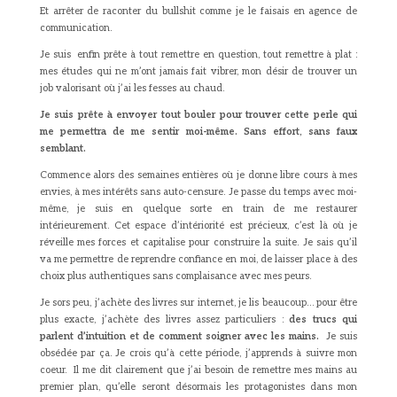
Et arrêter de raconter du bullshit comme je le faisais en agence de
communication.
Je suis enfin prête à tout remettre en question, tout remettre à plat :
mes études qui ne m’ont jamais fait vibrer, mon désir de trouver un
job valorisant où j’ai les fesses au chaud.
Je suis prête à envoyer tout bouler pour trouver cette perle qui
me permettra de me sentir moi-même. Sans effort, sans faux
semblant.
Commence alors des semaines entières où je donne libre cours à mes
envies, à mes intérêts sans auto-censure. Je passe du temps avec moi-
même, je suis en quelque sorte en train de me restaurer
intérieurement. Cet espace d’intériorité est précieux, c’est là où je
réveille mes forces et capitalise pour construire la suite. Je sais qu’il
va me permettre de reprendre confiance en moi, de laisser place à des
choix plus authentiques sans complaisance avec mes peurs.
Je sors peu, j’achète des livres sur internet, je lis beaucoup… pour être
plus exacte, j’achète des livres assez particuliers :
des trucs qui
parlent d’intuition et de comment soigner avec les mains.
Je suis
obsédée par ça. Je crois qu’à cette période, j’apprends à suivre mon
coeur. Il me dit clairement que j’ai besoin de remettre mes mains au
premier plan, qu’elle seront désormais les protagonistes dans mon