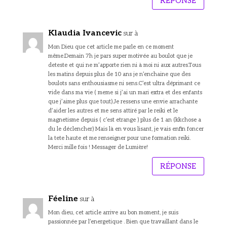
RÉPONSE
Klaudia Ivancevic
sur à
Mon Dieu que cet article me parle en ce moment
même.Demain 7h je pars super motivée au boulot que je
deteste et qui ne m’apporte rien ni à moi ni aux autres.Tous
les matins depuis plus de 10 ans je n’enchaine que des
boulots sans enthousiasme ni sens.C’est ultra déprimant ce
vide dans ma vie ( meme si j’ai un mari extra et des enfants
que j’aime plus que tout).Je ressens une envie arrachante
d’aider les autres et me sens attiré par le reiki et le
magnetisme depuis ( c’est etrange ) plus de 1 an (kkchose a
du le déclencher) Mais là en vous lisant, je vais enfin foncer
la tete haute et me renseigner pour une formation reiki.
Merci mille fois ! Messager de Lumière!
RÉPONSE
Féeline
sur à
Mon dieu, cet article arrive au bon moment, je suis
passionnée par l’energetique . Bien que travaillant dans le