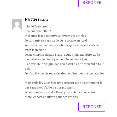
RÉPONSE
Pottier
sur à
lolo de Bretagne
bonjour charlotte !!!
Moi aussi je me retrouve à travers ces articles
Je suis arrivée à un stade où je tourne en rond .
Actuellement en mission intérim après avoir été installé
avec mon marie..
Je me cherche depuis 3 ans je suis vraiment attiré par le
bien être en général ( j’ai mon 2éme degré Reiki .
La difficulté c’est que dans ma famille ils ne croivent à tout
cela.
Je n’arrête pas de regarder des conférences lire des articles
….
Mais voilà il y a un blocage comment faire pour franchir le
pas sans avoir l’aide de vos proches…
Je me sens seule et d’ailleurs j’ose enfin à vous écrire..
Merci encore charlotte pour ces articles
RÉPONSE