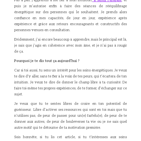
Pas à pas, j’apprends à me fier à mon intuition,
à sentir l’énergie
, et
puis je m’autorise enfin à faire des séances de rééquilibrage
énergétique sur des personnes qui le souhaitent. Je prends alors
confiance en mes capacités, de jour en jour, expérience après
expérience et grâce aux retours encourageants et constructifs des
personnes venues en consultation.
Evidemment, j’ai encore beaucoup à apprendre, mais le principal est là,
je sais que j’agis en cohérence avec mon âme, et je n’ai pas à rougir
de ça.
Pourquoi je te dis tout ça aujourd’hui ?
Car si toi aussi, tu sens un intérêt pour les soins énergétiques. Je veux
te dire d’y aller, sans te fier à la voix de tes peurs, qui t’écartera de ton
intuition. Je veux te dire de donner le champ libre à ta curiosité. De
faire toi-même tes propres expériences, de te former, d’échanger sur ce
sujet.
Je veux que tu te sentes libres de croire en ton potentiel de
guérisseur. Libre d’activer ses ressources qui sont en toi mais que tu
n’utilises pas, de peur de passer pour un(e) farfelu(e), de peur de te
donner aux autres, de peur de bouleverser ta vie ou je ne sais quel
autre motif qui te détourne de ta motivation première.
Sois honnête, si tu lis cet article, si tu t’intéresses aux soins