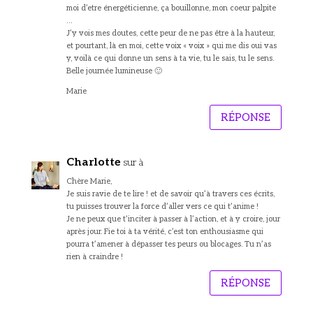
moi d’etre énergéticienne, ça bouillonne, mon coeur palpite
…
J’y vois mes doutes, cette peur de ne pas être à la hauteur,
et pourtant, là en moi, cette voix « voix » qui me dis oui vas
y, voilà ce qui donne un sens à ta vie, tu le sais, tu le sens.
Belle journée lumineuse 🙂
Marie
RÉPONSE
Charlotte
sur à
Chère Marie,
Je suis ravie de te lire ! et de savoir qu’à travers ces écrits,
tu puisses trouver la force d’aller vers ce qui t’anime !
Je ne peux que t’inciter à passer à l’action, et à y croire, jour
après jour. Fie toi à ta vérité, c’est ton enthousiasme qui
pourra t’amener à dépasser tes peurs ou blocages. Tu n’as
rien à craindre !
RÉPONSE